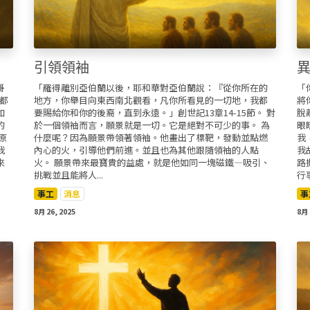
引領領袖
哥
「羅得離別亞伯蘭以後，耶和華對亞伯蘭說：『從你所在的
「
，都
地方，你舉目向東西南北觀看，凡你所看見的一切地，我都
將
如
要賜給你和你的後裔，直到永遠。」創世記13章14-15節。 對
脫
的
於一個領袖而言，願景就是一切。它是絕對不可少的事。 為
眼
原
什麼呢？因為願景帶領著領袖。他畫出了標靶，發動並點燃
我
我
內心的火，引導他們前進。並且也為其他跟隨領袖的人點
我
來
火。 願景帶來最寶貴的益處，就是他如同一塊磁鐵—吸引、
路
挑戰並且能將人...
行
事工
消息
事
8月 26, 2025
8月 