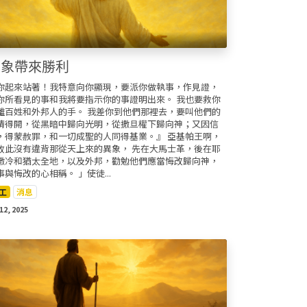
異象帶來勝利
你起來站著！我特意向你顯現，要派你做執事，作見證，
你所看見的事和我將要指示你的事證明出來。 我也要救你
離百姓和外邦人的手。 我差你到他們那裡去，要叫他們的
睛得開，從黑暗中歸向光明，從撒旦權下歸向神；又因信
，得蒙赦罪，和一切成聖的人同得基業。』 亞基帕王啊，
故此沒有違背那從天上來的異象， 先在大馬士革，後在耶
撒冷和猶太全地，以及外邦，勸勉他們應當悔改歸向神，
事與悔改的心相稱。 」使徒...
工
消息
12, 2025