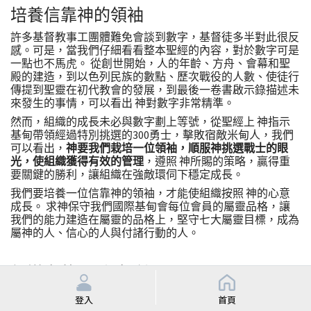
培養信靠神的領袖
許多基督教事工團體難免會談到數字，基督徒多半對此很反
感。可是，當我們仔細看看整本聖經的內容，對於數字可是
一點也不馬虎。 從創世開始，人的年齡、方舟、會幕和聖
殿的建造，到以色列民族的數點、歷次戰役的人數、使徒行
傳提到聖靈在初代教會的發展，到最後一卷書啟示錄描述未
來發生的事情，可以看出 神對數字非常精準。
然而，組織的成長未必與數字劃上等號，從聖經上 神指示
基甸帶領經過特別挑選的300勇士，擊敗宿敵米甸人，我們
可以看出，
神要我們栽培一位領袖，順服神挑選戰士的眼
光，使組織獲得有效的管理
，遵照 神所賜的策略，贏得重
要關鍵的勝利，讓組織在強敵環伺下穩定成長。
我們要培養一位信靠神的領袖，才能使組織按照 神的心意
成長。 求神保守我們國際基甸會每位會員的屬靈品格，讓
我們的能力建造在屬靈的品格上，堅守七大屬靈目標，成為
屬神的人、信心的人與付諸行動的人。
領導力的365個操練
Leadership Promises for Every
Day
登入
首頁
約翰 麥斯威爾 John C. Maxwell