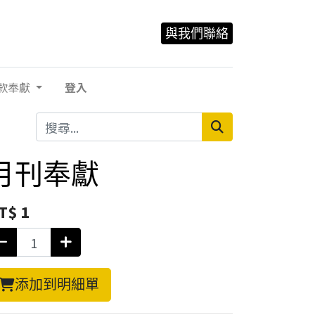
與我們聯絡
款奉獻
登入
月刊奉獻
T$
1
添加到明細單