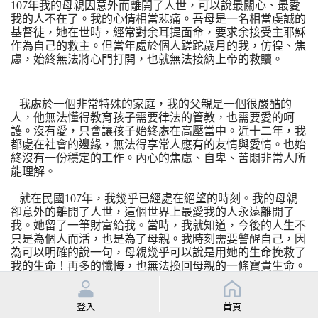
107年我的母親因意外而離開了人世，可以說最關心、最愛
我的人不在了。我的心情相當悲痛。吾母是一名相當虔誠的
基督徒，她在世時，經常對余耳提面命，要求余接受主耶穌
作為自己的救主。但當年處於個人蹉跎歲月的我，仿徨、焦
慮，始終無法將心門打開，也就無法接納上帝的救贖。
我處於一個非常特殊的家庭，我的父親是一個很嚴酷的
人，他無法懂得教育孩子需要律法的管教，也需要愛的呵
護。沒有愛，只會讓孩子始終處在高壓當中。近十二年，我
都處在社會的邊緣，無法得享常人應有的友情與愛情。也始
終沒有一份穩定的工作。內心的焦慮、自卑、苦悶非常人所
能理解。
就在民國107年，我幾乎已經處在絕望的時刻。我的母親
卻意外的離開了人世，這個世界上最愛我的人永遠離開了
我。她留了一筆財富給我。當時，我就知道，今後的人生不
只是為個人而活，也是為了母親。我時刻需要警醒自己，因
為可以明確的說一句，母親幾乎可以說是用她的生命挽救了
我的生命！再多的懺悔，也無法換回母親的一條寶貴生命。
今後唯有勠力自強，有所作為，才能讓母親在天之靈得享安
息！
登入
首頁