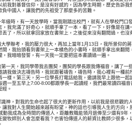
以前我對基督信仰，是沒有好感的，因為學生時期，歷史告訴我
欺負中國人，讓我們的先祖受了那麼多的苦難。
一年級時，有一天放學時，當我剛踏出校門，就有人在學校門口
言，我充滿了好奇心，就順手拿了一本，看了一下，好像是在講
思丟了，所以就拿回家放在書架上，之後從來沒有翻閱過，也沒
備大學聯考，我的壓力很大，再加上當年1月13日，我所景仰的
然間，我抬頭看到書架上一本橘色的小書時，就順手拿出來翻閱
理，我暗暗發誓，有一天我一定要把這本書讀過一遍。
的第一天，我同學帶我去團契，團契的學長跟我傳福音，講了一
邀請我做決志禱告時，我就跟著禱告，禱告時，我心裡有一種前
再一樣。第三天，另一位學長打電話給我，邀請我早上跟他一起
週一至五早上7:00-8:00都跟學長一起讀經，我們最常讀四福
聖經。
認識神，對我的生命也起了很大的更新作用，以前我是很悲觀的
，讓我對人生開始越來越有盼望，神的話也引導我人生的方向，
也感動我成為全時間的傳道人，距離教職能領月退俸至少還有9年
任變牧師別人會怎麼看我？也害怕傳道人的薪資比教師少很多，
。