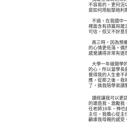
不容易的，更何況
是如何用船堅砲利
不過，在我國中
裡面含有詩篇與箴
可信，但又不好意
高三時，因為預
的心情更低落。偶
感覺講得非常有道
大學一年級開學
的心，所以當學長
覺得我的人生會不
應，從那之後，我每
了，換我陪學弟讀
讀經讓我可以更
的建造我、激勵我
任老師16年，神
主任，我擔心從主
顧慮我母親的感受