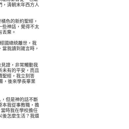
們，清朝末年西方人
發橘色的新約聖經，
一些神話，覺得不太
有丟棄。
蔣經國總統離世，我
，當我讀到箴言時，
些見證，非常觸動我
所未有的平安，而且
讀聖經，我立刻答
音書，後來學長畢業
人，但是神的話不斷
原本我從事教職，擔
，當時我在學校擔任
以後怎麼生活？我還