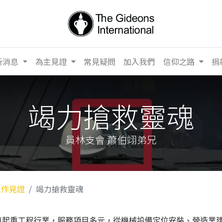
新消息
為主見證
常見疑問
加入我們
信仰之路
捐
竭力搶救靈魂
員林支會 蕭伯翊弟兄
主作見證
竭力搶救靈魂
車起重工程行業，服務項目多元，從機械設備定位安裝、營造業