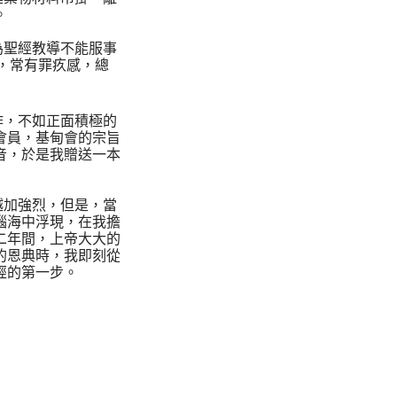
。
為聖經教導不能服事
，常有罪疚感，總
作，不如正面積極的
會員，基甸會的宗旨
音，於是我贈送一本
越加強烈，但是，當
腦海中浮現，在我擔
二年間，上帝大大的
的恩典時，我即刻從
經的第一步。