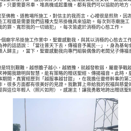
等，只要需要吊車、堆高機或起重機，都有我們可以協助的地方
需至佛教、道教場所施工，對信主的我而言，心裡很是煎熬，因
些工程還是需要我們這種大型吊掛機具來協助。
每次到寺廟施工
我的罪、寬恕我的一切過犯」，每次皆處於消極的心態工作。
一個廟宇吊掛施工作業中，聖靈感動我，與其以消極的心態去工
為神的話語說：「當往普天下去，傳福音予萬民
⋯
」，身為基甸
領人歸主」，當下，聖靈感動我向專門組裝偶像的老闆兒子傳福
總是特別艱難，越想膽子越小，越猶豫，就越發軟弱，屬靈爭戰
求神賜我聰明與智慧，能有策略的贈送聖經、傳揚福音。此時，
事期間，真實經歷到「越服事越甘甜」，在我擔任靈修幹事的第
作，很多方面都有很美好的見證。我數算上帝給我的祝福與慈愛
經與這位年輕人（照片如附），感謝主！讓我勇敢地跨出贈送聖