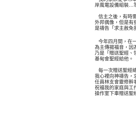
岸風電設備組裝…
信主之後，有時
外邦偶像，但是有
是禱告「求主赦免
今年四月間，在
為主傳揚福音，因
乃是「贈送聖經、
基甸會聖經給他。
每一次贈送聖經
我心裡向神禱告，
任員林支會靈修幹
祝福我的家庭與工
操作室下車贈送聖